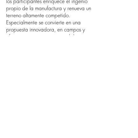
los participantes enriquece el ingenio
propio de la manufactura y renueva un
terreno altamente competido.
Especialmente se convierte en una
propuesta innovadora, en campos y
oficios que era necesario visibilizar
para sustentar el ámbito creativo de
México en su espectro más amplio.
Con esta colaboración, ambas
instituciones reiteran su compromiso de
mostrar la producción artística
contemporánea en todas sus
manifestaciones. En esta ocasión, con
énfasis en promover nuevas
interpretaciones en torno al objeto
artístico y realzar las posibilidades de
la colaboración interdisciplinar en la
creación nacional.